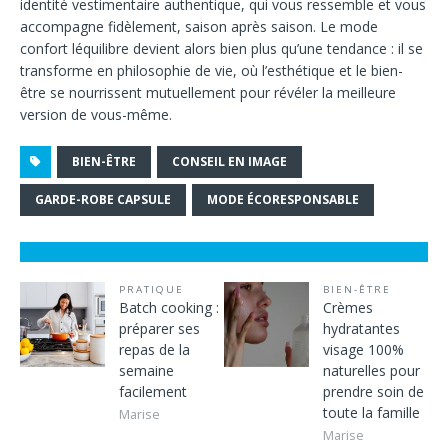
identité vestimentaire authentique, qui vous ressemble et vous
accompagne fidèlement, saison après saison. Le mode
confort léquilibre devient alors bien plus qu’une tendance : il se
transforme en philosophie de vie, où l’esthétique et le bien-
être se nourrissent mutuellement pour révéler la meilleure
version de vous-même.
BIEN-ÊTRE
CONSEIL EN IMAGE
GARDE-ROBE CAPSULE
MODE ÉCORESPONSABLE
PRATIQUE
BIEN-ÊTRE
Batch cooking :
Crèmes
préparer ses
hydratantes
repas de la
visage 100%
semaine
naturelles pour
facilement
prendre soin de
toute la famille
Marise
Marise