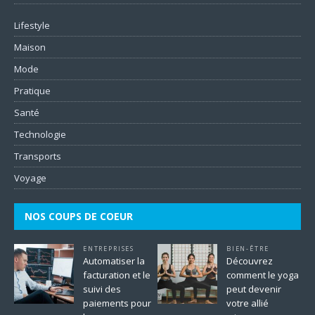
Lifestyle
Maison
Mode
Pratique
Santé
Technologie
Transports
Voyage
NOS COUPS DE COEUR
ENTREPRISES
BIEN-ÊTRE
Automatiser la
Découvrez
facturation et le
comment le yoga
suivi des
peut devenir
paiements pour
votre allié