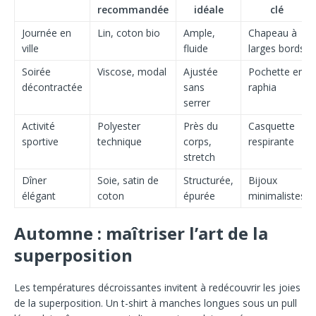
recommandée
idéale
clé
Journée en
Lin, coton bio
Ample,
Chapeau à
ville
fluide
larges bords
Soirée
Viscose, modal
Ajustée
Pochette en
décontractée
sans
raphia
serrer
Activité
Polyester
Près du
Casquette
sportive
technique
corps,
respirante
stretch
Dîner
Soie, satin de
Structurée,
Bijoux
élégant
coton
épurée
minimalistes
Automne : maîtriser l’art de la
superposition
Les températures décroissantes invitent à redécouvrir les joies
de la superposition. Un t-shirt à manches longues sous un pull