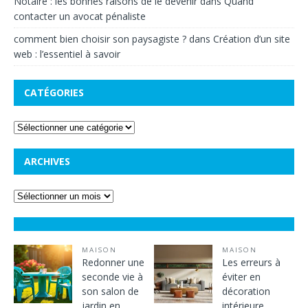
Notaire : les bonnes raisons de le devenir
dans
Quand
contacter un avocat pénaliste
comment bien choisir son paysagiste ?
dans
Création d’un site
web : l’essentiel à savoir
CATÉGORIES
ARCHIVES
MAISON
MAISON
Redonner une
Les erreurs à
seconde vie à
éviter en
son salon de
décoration
jardin en
intérieure