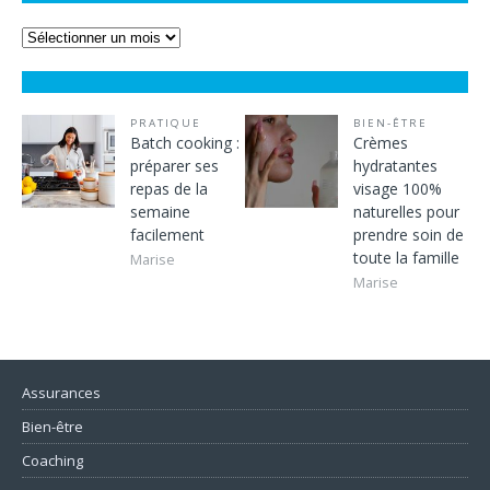
PRATIQUE
BIEN-ÊTRE
Batch cooking :
Crèmes
préparer ses
hydratantes
repas de la
visage 100%
semaine
naturelles pour
facilement
prendre soin de
toute la famille
Marise
Marise
Assurances
Bien-être
Coaching