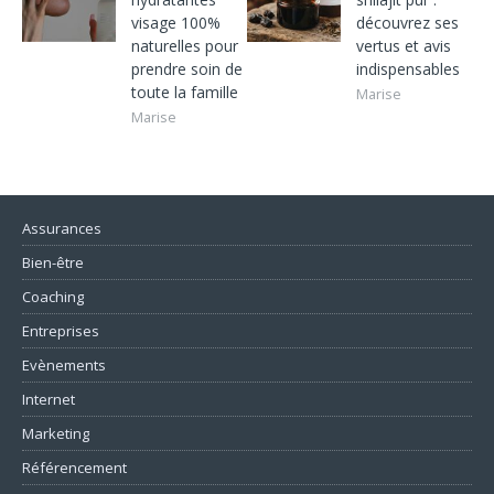
visage 100%
découvrez ses
naturelles pour
vertus et avis
prendre soin de
indispensables
toute la famille
Marise
Marise
Assurances
Bien-être
Coaching
Entreprises
Evènements
Internet
Marketing
Référencement