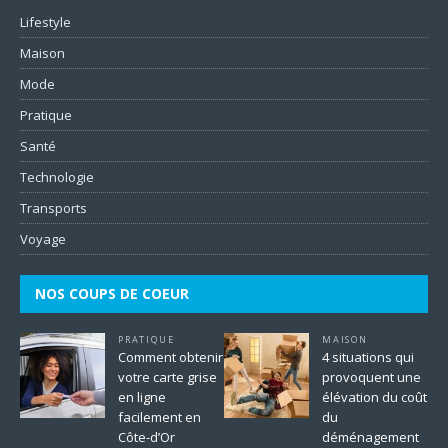
Lifestyle
Maison
Mode
Pratique
Santé
Technologie
Transports
Voyage
NOS COUPS DE COEUR
PRATIQUE
MAISON
Comment obtenir
4 situations qui
votre carte grise
provoquent une
en ligne
élévation du coût
facilement en
du
Côte-d’Or
déménagement