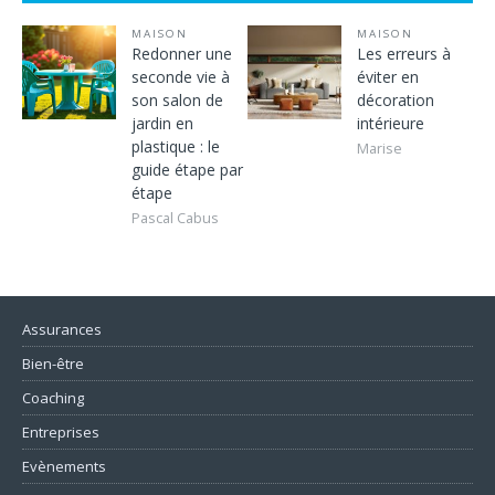
MAISON
MAISON
Redonner une
Les erreurs à
seconde vie à
éviter en
son salon de
décoration
jardin en
intérieure
plastique : le
Marise
guide étape par
étape
Pascal Cabus
Assurances
Bien-être
Coaching
Entreprises
Evènements